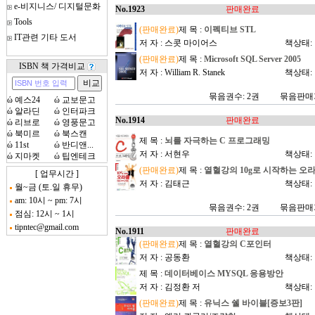
e-비지니스/ 디지털문화
No.1923
판매완료
Tools
(판매완료)
제 목 :
이펙티브 STL
IT관련 기타 도서
저 자 : 스콧 마이어스
책상태:
(판매완료)
제 목 :
Microsoft SQL Server 2005
ISBN 책 가격비교
저 자 : William R. Stanek
책상태:
묶음권수: 2권
묶음판매가
ώ
예스24
ώ
교보문고
ώ
알라딘
ώ
인터파크
No.1914
판매완료
ώ
리브로
ώ
영풍문고
ώ
북미르
ώ
북스캔
제 목 :
뇌를 자극하는 C 프로그래밍
ώ
11st
ώ
반디앤...
저 자 : 서현우
책상태:
ώ
지마켓
ώ
팁엔테크
(판매완료)
제 목 :
열혈강의 10g로 시작하는 오라클
[ 업무시간 ]
저 자 : 김태근
책상태:
월~금 (토.일 휴무)
am: 10시 ~ pm: 7시
묶음권수: 2권
묶음판매가
점심: 12시 ~ 1시
tipntec@gmail.com
No.1911
판매완료
(판매완료)
제 목 :
열혈강의 C포인터
저 자 : 공동환
책상태:
제 목 :
데이터베이스 MYSQL 응용방안
저 자 : 김정환 저
책상태:
(판매완료)
제 목 :
유닉스 쉘 바이블[증보3판]