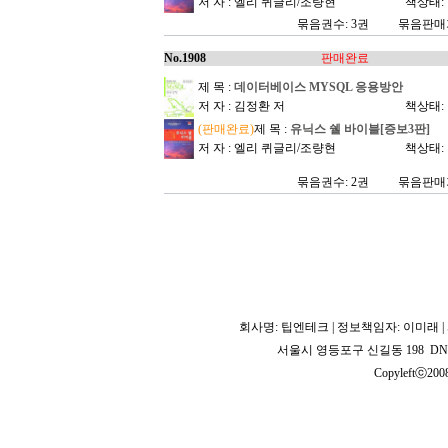
저 자 : 엘리 퀴글리/조량현
책상태:
묶음권수: 3권
묶음판매가
No.1908
판매완료
제 목 :
데이터베이스 MYSQL 응용방안
저 자 : 김정환 저
책상태:
(판매완료)
제 목 :
유닉스 쉘 바이블[증보3판]
저 자 : 엘리 퀴글리/조량현
책상태:
묶음권수: 2권
묶음판매가
회사명: 팁엔테크 | 정보책임자: 이미래 | 사
서울시 영등포구 신길동 198 DNB 
Copyleftⓒ2008 