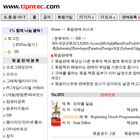
조.중.동 OUT
홈
공지
회원가입
IT기기
IT도서
판매등록
Home
>> 묶음판매 리스트
1% 함께 나눔 클릭 !
로그인
- 분류위치 >>
DB
>>
MS-SQL
|
ORACLE
|
MS-Access
|
MySql
|
dBase
|
FoxPro
|
데
[
ID/Pass찾기
]
축
|
Informix
|
JDeveloper
|
Paradox
|
PostgreSQL
|
Sybase
|
Clip
(0)
묶음판매책 :
묶 음 판 매 분 류
1. 묶음판매 특성상 다른 분류의 책과 함께 묶여진 경
프로그래밍언어
2. 묶음책의 배송비는 판매자 부담을 기본으로 합니다.
3 .구매를 할려는 묶음 책중 일부가 이미 낱권으로 
오피스
세요)
그래픽/멀티미디어
4. 묶음리스트에 판매완료 표시가 있더라도 낱권 제
PC/게임/디지털 카메라
(개발)방법론/레퍼런스
No.2051
판매완료
컴퓨터공학
제 목 :
오라클 실습
컴퓨터수험서
저 자 : 이채남
책상태:
DB
(판매완료)
제 목 :
Beginning Oracle Programmin
웹디자인/인터넷/홈피
저 자 : Sean Dillon
책상태:
OS/네트워크
묶음권수: 2권
묶음판매가
잡지