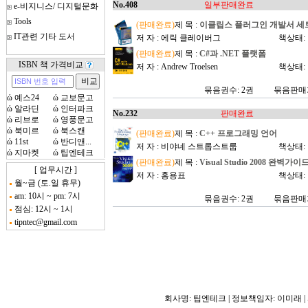
No.408
일부판매완료
e-비지니스/ 디지털문화
Tools
(판매완료)
제 목 :
이클립스 플러그인 개발서 세
IT관련 기타 도서
저 자 : 에릭 클레이버그
책상태:
(판매완료)
제 목 :
C#과 .NET 플랫폼
ISBN 책 가격비교
저 자 : Andrew Troelsen
책상태:
묶음권수: 2권
묶음판매가
ώ
예스24
ώ
교보문고
ώ
알라딘
ώ
인터파크
No.232
판매완료
ώ
리브로
ώ
영풍문고
ώ
북미르
ώ
북스캔
(판매완료)
제 목 :
C++ 프로그래밍 언어
ώ
11st
ώ
반디앤...
저 자 : 비야네 스트롭스트룹
책상태:
ώ
지마켓
ώ
팁엔테크
(판매완료)
제 목 :
Visual Studio 2008 완벽가이
[ 업무시간 ]
저 자 : 홍용표
책상태:
월~금 (토.일 휴무)
am: 10시 ~ pm: 7시
묶음권수: 2권
묶음판매가
점심: 12시 ~ 1시
tipntec@gmail.com
회사명: 팁엔테크 | 정보책임자: 이미래 | 사