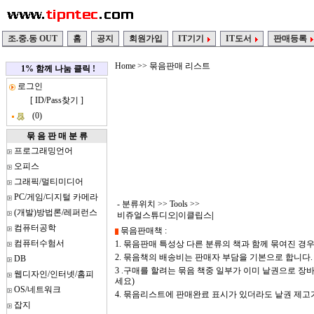
조.중.동 OUT
홈
공지
회원가입
IT기기
IT도서
판매등록
Home
>> 묶음판매 리스트
1% 함께 나눔 클릭 !
로그인
[
ID/Pass찾기
]
(0)
묶 음 판 매 분 류
프로그래밍언어
오피스
그래픽/멀티미디어
PC/게임/디지털 카메라
- 분류위치 >>
Tools
>>
(개발)방법론/레퍼런스
비쥬얼스튜디오
|
이클립스
|
컴퓨터공학
묶음판매책 :
컴퓨터수험서
1. 묶음판매 특성상 다른 분류의 책과 함께 묶여진 경
2. 묶음책의 배송비는 판매자 부담을 기본으로 합니다.
DB
3 .구매를 할려는 묶음 책중 일부가 이미 낱권으로 
웹디자인/인터넷/홈피
세요)
OS/네트워크
4. 묶음리스트에 판매완료 표시가 있더라도 낱권 제
잡지