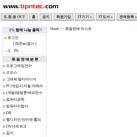
조.중.동 OUT
홈
공지
회원가입
IT기기
IT도서
판매등록
Home
>> 묶음판매 리스트
1% 함께 나눔 클릭 !
로그인
[
ID/Pass찾기
]
(0)
묶 음 판 매 분 류
프로그래밍언어
오피스
그래픽/멀티미디어
PC/게임/디지털 카메라
(개발)방법론/레퍼런스
컴퓨터공학
컴퓨터수험서
DB
웹디자인/인터넷/홈피
OS/네트워크
잡지