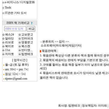
e-비지니스/ 디지털문화
Tools
IT관련 기타 도서
ISBN 책 가격비교
ώ
예스24
ώ
교보문고
ώ
알라딘
ώ
인터파크
- 분류위치 >>
잡지
>>
ώ
리브로
ώ
영풍문고
소프트웨어
|
하드웨어
|
게임
|
기타
|
ώ
북미르
ώ
북스캔
ώ
11st
ώ
반디앤...
묶음판매책 :
ώ
지마켓
ώ
팁엔테크
1. 묶음판매 특성상 다른 분류의 책과 함께 묶여진 경
[ 업무시간 ]
2. 묶음책의 배송비는 판매자 부담을 기본으로 합니다.
월~금 (토.일 휴무)
3 .구매를 할려는 묶음 책중 일부가 이미 낱권으로 
세요)
am: 10시 ~ pm: 7시
4. 묶음리스트에 판매완료 표시가 있더라도 낱권 제
점심: 12시 ~ 1시
올라온 책이 없습니다.
tipntec@gmail.com
회사명: 팁엔테크 | 정보책임자: 이미래 | 사