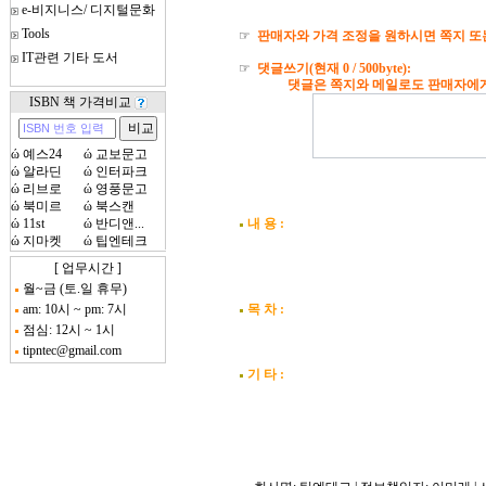
e-비지니스/ 디지털문화
Tools
☞
판매자와 가격 조정을 원하시면 쪽지 또
IT관련 기타 도서
☞
댓글쓰기(현재
0
/ 500byte):
댓글은 쪽지와 메일로도 판매자에게 자
ISBN 책 가격비교
ώ
예스24
ώ
교보문고
ώ
알라딘
ώ
인터파크
ώ
리브로
ώ
영풍문고
ώ
북미르
ώ
북스캔
ώ
11st
ώ
반디앤...
내 용 :
ώ
지마켓
ώ
팁엔테크
[ 업무시간 ]
월~금 (토.일 휴무)
am: 10시 ~ pm: 7시
목 차 :
점심: 12시 ~ 1시
tipntec@gmail.com
기 타 :