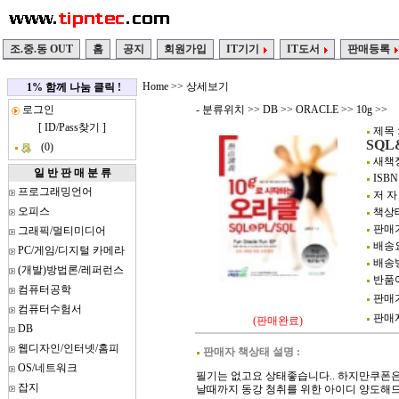
조.중.동 OUT
홈
공지
회원가입
IT기기
IT도서
판매등록
Home
>> 상세보기
1% 함께 나눔 클릭 !
로그인
- 분류위치 >>
DB
>>
ORACLE
>>
10g
>>
[
ID/Pass찾기
]
제목 
SQL
(0)
새책정가
일 반 판 매 분 류
ISBN 
프로그래밍언어
저 자
오피스
책상태
판매가
그래픽/멀티미디어
배송요
PC/게임/디지털 카메라
배송방
(개발)방법론/레퍼런스
반품여
컴퓨터공학
판매가
컴퓨터수험서
판매자정
(판매완료)
DB
웹디자인/인터넷/홈피
판매자 책상태 설명 :
OS/네트워크
필기는 없고요 상태좋습니다.. 하지만쿠폰
잡지
날때까지 동강 청취를 위한 아이디 양도해