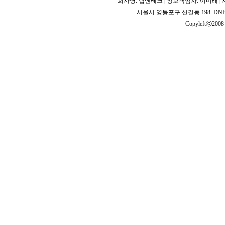
회사명: 팁엔테크 | 정보책임자: 이미래 | 사업
서울시 영등포구 신길동 198 DNB 2
Copyleftⓒ2008 T