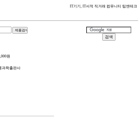
IT기기, IT서적 직거래 컴뮤니티 팁엔테크
,000원
홍릉과학출판사