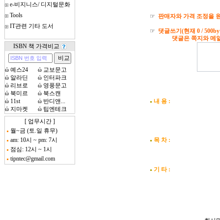
e-비지니스/ 디지털문화
Tools
☞
판매자와 가격 조정을 원
IT관련 기타 도서
☞
댓글쓰기(현재
0
/ 500by
댓글은 쪽지와 메일로도
ISBN 책 가격비교
ώ
예스24
ώ
교보문고
ώ
알라딘
ώ
인터파크
ώ
리브로
ώ
영풍문고
ώ
북미르
ώ
북스캔
ώ
11st
ώ
반디앤...
내 용 :
ώ
지마켓
ώ
팁엔테크
[ 업무시간 ]
월~금 (토.일 휴무)
am: 10시 ~ pm: 7시
목 차 :
점심: 12시 ~ 1시
tipntec@gmail.com
기 타 :