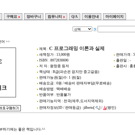
구해요
장바구니
컴뮤니티
Q/A
이용안내
마이페이지
언어
>>
C 프로그래밍 이론과 실제
제목 :
새책정가 : 13,000원
판매가격 : 5
ISBN : 8972830690
출판일 : -
저 자 : 왕창종 등저
출판사 : 
책상태 : B급(파손은 없지만 중고같음)
판매가능권(질)수: 1 권(질)
배송요금 : 0원 / 배송비 판매자부담(무료배송)
배송방법 : 택배배송
반품여부 : 반품불가
판매가능지역 : 전국(제주,도서지역제외)
판매자정보(ID / 판매등급) : jilberto[
] /
(평민)
부하기에는 좋은 책입니다.^^