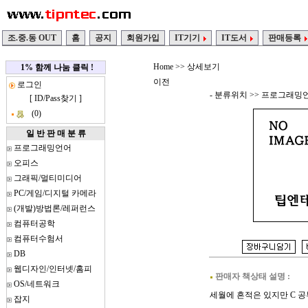
조.중.동 OUT
홈
공지
회원가입
IT기기
IT도서
판매등록
Home
>> 상세보기
1% 함께 나눔 클릭 !
이전
로그인
- 분류위치 >>
프로그래밍
[
ID/Pass찾기
]
(0)
일 반 판 매 분 류
프로그래밍언어
오피스
그래픽/멀티미디어
PC/게임/디지털 카메라
(개발)방법론/레퍼런스
컴퓨터공학
컴퓨터수험서
DB
웹디자인/인터넷/홈피
판매자 책상태 설명 :
OS/네트워크
세월에 흔적은 있지만 C 공
잡지