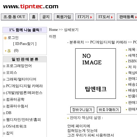
조.중.동 OUT
홈
공지
회원가입
IT기기
IT도서
판매등록
Home
>> 상세보기
1% 함께 나눔 클릭 !
이전
로그인
- 분류위치 >>
PC/게임/디지털 카메라
>>
P
[
ID/Pass찾기
]
제목 
(0)
새책정가
일 반 판 매 분 류
ISBN 
프로그래밍언어
저 자 
오피스
책상태
판매가
그래픽/멀티미디어
배송요
PC/게임/디지털 카메라
배송방
(개발)방법론/레퍼런스
반품여
컴퓨터공학
판매가
컴퓨터수험서
판매자정
DB
판매자 책상태 설명 :
웹디자인/인터넷/홈피
안에 페이지에
OS/네트워크
접혀있는게 잇는데
잡지
그건 우리가 피씨 사용하면서