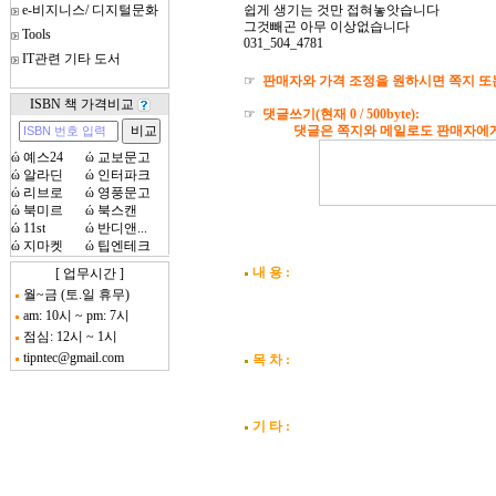
e-비지니스/ 디지털문화
쉽게 생기는 것만 접혀놓앗습니다
그것빼곤 아무 이상없습니다
Tools
031_504_4781
IT관련 기타 도서
☞
판매자와 가격 조정을 원하시면 쪽지 또
ISBN 책 가격비교
☞
댓글쓰기(현재
0
/ 500byte):
댓글은 쪽지와 메일로도 판매자에게 자
ώ
예스24
ώ
교보문고
ώ
알라딘
ώ
인터파크
ώ
리브로
ώ
영풍문고
ώ
북미르
ώ
북스캔
ώ
11st
ώ
반디앤...
ώ
지마켓
ώ
팁엔테크
내 용 :
[ 업무시간 ]
월~금 (토.일 휴무)
am: 10시 ~ pm: 7시
점심: 12시 ~ 1시
tipntec@gmail.com
목 차 :
기 타 :