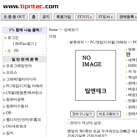
조.중.동 OUT
홈
공지
회원가입
IT기기
IT도서
판매등록
Home
>> 상세보기
1% 함께 나눔 클릭 !
이전
로그인
- 분류위치 >>
PC/게임/디지털 카메라
>>
P
[
ID/Pass찾기
]
제목 
(0)
판
일 반 판 매 분 류
새책정가
프로그래밍언어
ISBN 
저 자
오피스
책상태
그래픽/멀티미디어
판매가
PC/게임/디지털 카메라
배송요
(개발)방법론/레퍼런스
배송방
컴퓨터공학
반품여
컴퓨터수험서
판매가
DB
판매자정
웹디자인/인터넷/홈피
판매자 책상태 설명 :
OS/네트워크
맨앞의 책1쪽만 조금 꾸겨져잇는것빼곤 
잡지
가져가실분 가져가세요!!