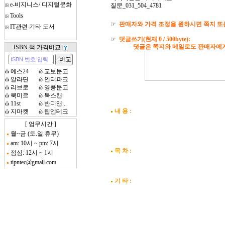
e-비지니스/ 디지털문화
질문_031_504_4781
Tools
☞
판매자와 가격 조정을 원하시면 쪽지 또
IT관련 기타 도서
☞
댓글쓰기(현재
0
/ 500byte):
댓글은 쪽지와 메일로도 판매자에게 자
ISBN 책 가격비교
ώ
예스24
ώ
교보문고
ώ
알라딘
ώ
인터파크
ώ
리브로
ώ
영풍문고
ώ
북미르
ώ
북스캔
ώ
11st
ώ
반디앤...
내 용 :
ώ
지마켓
ώ
팁엔테크
[ 업무시간 ]
월~금 (토.일 휴무)
am: 10시 ~ pm: 7시
목 차 :
점심: 12시 ~ 1시
tipntec@gmail.com
기 타 :