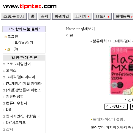
조.중.동 OUT
홈
공지
회원가입
IT기기
IT도서
판매등록
Home
>> 상세보기
1% 함께 나눔 클릭 !
이전
로그인
- 분류위치 >>
그래픽/멀티
[
ID/Pass찾기
]
(0)
일 반 판 매 분 류
프로그래밍언어
오피스
그래픽/멀티미디어
PC/게임/디지털 카메라
(개발)방법론/레퍼런스
컴퓨터공학
사진
컴퓨터수험서
DB
웹디자인/인터넷/홈피
판매자 책상태 설명 :
OS/네트워크
첫장부터 마지막장까지 깨
잡지