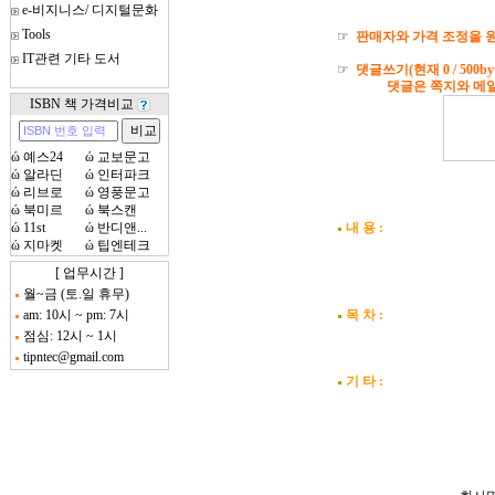
e-비지니스/ 디지털문화
Tools
☞
판매자와 가격 조정을 원
IT관련 기타 도서
☞
댓글쓰기(현재
0
/ 500by
댓글은 쪽지와 메일로도
ISBN 책 가격비교
ώ
예스24
ώ
교보문고
ώ
알라딘
ώ
인터파크
ώ
리브로
ώ
영풍문고
ώ
북미르
ώ
북스캔
ώ
11st
ώ
반디앤...
내 용 :
ώ
지마켓
ώ
팁엔테크
[ 업무시간 ]
월~금 (토.일 휴무)
am: 10시 ~ pm: 7시
목 차 :
점심: 12시 ~ 1시
tipntec@gmail.com
기 타 :