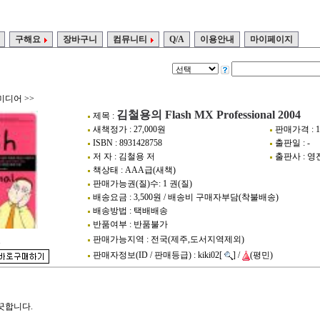
구해요
장바구니
컴뮤니티
Q/A
이용안내
마이페이지
미디어
>>
김철용의 Flash MX Professional 2004
제목 :
새책정가 : 27,000원
판매가격 : 1
ISBN : 8931428758
출판일 : -
저 자 : 김철용 저
출판사 : 
책상태 : AAA급(새책)
판매가능권(질)수: 1 권(질)
배송요금 : 3,500원 / 배송비 구매자부담(착불배송)
배송방법 : 택배배송
반품여부 : 반품불가
판매가능지역 : 전국(제주,도서지역제외)
1
판매자정보(ID / 판매등급) : kiki02[
] /
(평민)
끗합니다.