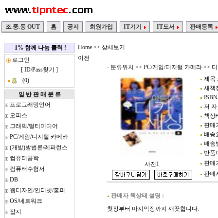
조.중.동 OUT
홈
공지
회원가입
IT기기
IT도서
판매등록
Home
>> 상세보기
1% 함께 나눔 클릭 !
이전
로그인
- 분류위치 >>
PC/게임/디지털 카메라
>>
디
[
ID/Pass찾기
]
제목 
(0)
새책정가
일 반 판 매 분 류
ISBN 
프로그래밍언어
저 자
오피스
책상태
판매가
그래픽/멀티미디어
배송요
PC/게임/디지털 카메라
배송방
(개발)방법론/레퍼런스
반품여
컴퓨터공학
판매가
사진1
컴퓨터수험서
판매자정
DB
웹디자인/인터넷/홈피
판매자 책상태 설명 :
OS/네트워크
첫장부터 마지막장까지 깨끗합니다.
잡지