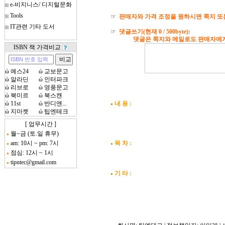
e-비지니스/ 디지털문화
Tools
☞
판매자와 가격 조정을 원하시면 쪽지 또
IT관련 기타 도서
☞
댓글쓰기(현재
0
/ 500byte):
댓글은 쪽지와 메일로도 판매자에게 자
ISBN 책 가격비교
ώ
예스24
ώ
교보문고
ώ
알라딘
ώ
인터파크
ώ
리브로
ώ
영풍문고
ώ
북미르
ώ
북스캔
ώ
11st
ώ
반디앤...
내 용 :
ώ
지마켓
ώ
팁엔테크
[ 업무시간 ]
월~금 (토.일 휴무)
am: 10시 ~ pm: 7시
목 차 :
점심: 12시 ~ 1시
tipntec@gmail.com
기 타 :