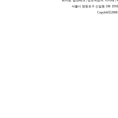
회사명: 팁엔테크 | 정보책임자: 이미래 | 사업
서울시 영등포구 신길동 198 DNB 2
Copyleftⓒ2008 T