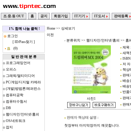
조.중.동 OUT
홈
공지
회원가입
IT기기
IT도서
판매등록
Home
>> 상세보기
1% 함께 나눔 클릭 !
이전
로그인
- 분류위치 >>
웹디자인/인터넷/홈피
>>
홈
[
ID/Pass찾기
]
제목 
(0)
새책정가
일 반 판 매 분 류
ISBN 
프로그래밍언어
저 자
오피스
책상태
판매가
그래픽/멀티미디어
배송요
PC/게임/디지털 카메라
배송방
(개발)방법론/레퍼런스
반품여
컴퓨터공학
판매가
사진1
컴퓨터수험서
판매자정
DB
웹디자인/인터넷/홈피
판매자 책상태 설명 :
OS/네트워크
첫장부터 마지막장까지 깨끗합니다.
잡지