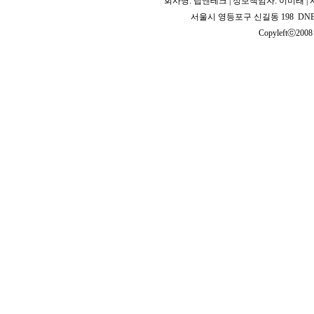
회사명: 팁엔테크 | 정보책임자: 이미래 | 사업
서울시 영등포구 신길동 198 DNB 2
Copyleftⓒ2008 T