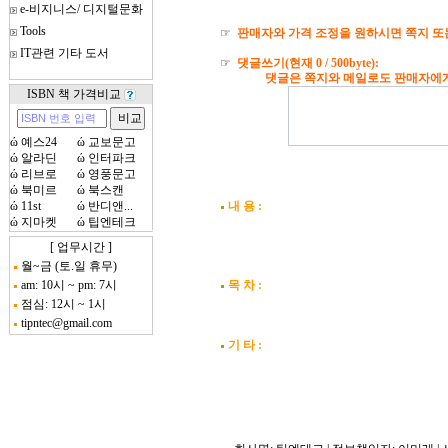
e-비지니스/ 디지털문화
Tools
☞
판매자와 가격 조정을 원하시면 쪽지 또
IT관련 기타 도서
☞
댓글쓰기(현재
0
/ 500byte):
댓글은 쪽지와 메일로도 판매자에게 자
ISBN 책 가격비교
ώ
예스24
ώ
교보문고
ώ
알라딘
ώ
인터파크
ώ
리브로
ώ
영풍문고
ώ
북미르
ώ
북스캔
ώ
11st
ώ
반디앤...
내 용 :
ώ
지마켓
ώ
팁엔테크
[ 업무시간 ]
월~금 (토.일 휴무)
am: 10시 ~ pm: 7시
목 차 :
점심: 12시 ~ 1시
tipntec@gmail.com
기 타 :