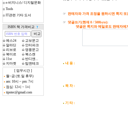
e-비지니스/ 디지털문화
Tools
☞
판매자와 가격 조정을 원하시면 쪽지 또
IT관련 기타 도서
☞
댓글쓰기(현재
0
/ 500byte):
댓글은 쪽지와 메일로도 판매자에게 자
ISBN 책 가격비교
ώ
예스24
ώ
교보문고
ώ
알라딘
ώ
인터파크
ώ
리브로
ώ
영풍문고
ώ
북미르
ώ
북스캔
ώ
11st
ώ
반디앤...
내 용 :
ώ
지마켓
ώ
팁엔테크
[ 업무시간 ]
월~금 (토.일 휴무)
am: 10시 ~ pm: 7시
목 차 :
점심: 12시 ~ 1시
tipntec@gmail.com
기 타 :