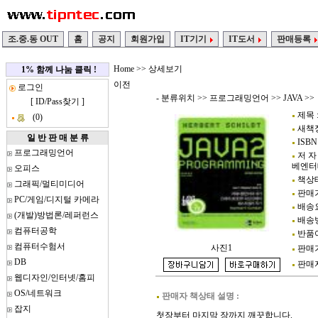
조.중.동 OUT
홈
공지
회원가입
IT기기
IT도서
판매등록
Home
>> 상세보기
1% 함께 나눔 클릭 !
이전
로그인
- 분류위치 >>
프로그래밍언어
>>
JAVA
>>
[
ID/Pass찾기
]
제목 
(0)
새책정가
일 반 판 매 분 류
ISBN 
프로그래밍언어
저 자 :
베엔터
오피스
책상태
그래픽/멀티미디어
판매가
PC/게임/디지털 카메라
배송요
(개발)방법론/레퍼런스
배송방
컴퓨터공학
반품여
컴퓨터수험서
사진1
판매가
DB
판매자정
웹디자인/인터넷/홈피
OS/네트워크
판매자 책상태 설명 :
잡지
첫장부터 마지막 장까지 깨끗합니다.