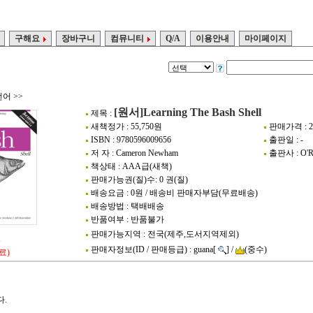
구해요
장바구니
컴뮤니티
Q/A
이용안내
마이페이지
언어
>>
[원서]Learning The Bash Shell
제목 :
새책정가 : 55,750원
판매가격 : 2
ISBN : 9780596009656
출판일 : -
저 자 : Cameron Newham
출판사 : O'Rei
책상태 : AAA급(새책)
판매가능권(질)수: 0 권(질)
배송요금 : 0원 / 배송비 판매자부담(무료배송)
배송방법 : 택배배송
반품여부 : 반품불가
판매가능지역 : 전국(제주,도서지역제외)
1
판매자정보(ID / 판매등급) : guana[
] /
(중수)
료)
.