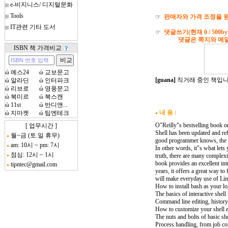
e-비지니스/ 디지털문화
Tools
☞
판매자와 가격 조정을 원
IT관련 기타 도서
☞
댓글쓰기(현재
0
/ 500by
댓글은 쪽지와 메일로도
ISBN 책 가격비교
ώ
예스24
ώ
교보문고
[guana]
직거래 중인 책입니다.
ώ
알라딘
ώ
인터파크
ώ
리브로
ώ
영풍문고
ώ
북미르
ώ
북스캔
ώ
11st
ώ
반디앤...
내 용 :
ώ
지마켓
ώ
팁엔테크
O"Reilly"s bestselling book on
[ 업무시간 ]
Shell has been updated and refr
월~금 (토.일 휴무)
good programmer knows, the fir
am: 10시 ~ pm: 7시
In other words, it"s what lets
점심: 12시 ~ 1시
truth, there are many complexi
book provides an excellent int
tipntec@gmail.com
years, it offers a great way t
will make everyday use of Lin
How to install bash as your lo
The basics of interactive shel
Command line editing, history
How to customize your shell
The nuts and bolts of basic s
Process handling, from job con