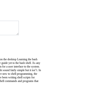
d on the desktop Learning the bash
e guide yet to the bash shell. As any
for a user interface to the system.
 sound fairly simple but it isn"t. In
are new to shell programming, the
 been writing shell scripts for
of shell commands and programs that