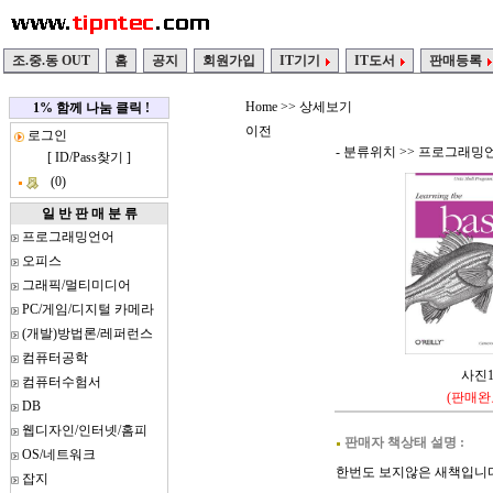
조.중.동 OUT
홈
공지
회원가입
IT기기
IT도서
판매등록
Home
>> 상세보기
1% 함께 나눔 클릭 !
이전
로그인
- 분류위치 >>
프로그래밍
[
ID/Pass찾기
]
(0)
일 반 판 매 분 류
프로그래밍언어
오피스
그래픽/멀티미디어
PC/게임/디지털 카메라
(개발)방법론/레퍼런스
컴퓨터공학
사진
컴퓨터수험서
(판매완
DB
웹디자인/인터넷/홈피
판매자 책상태 설명 :
OS/네트워크
한번도 보지않은 새책입니다
잡지