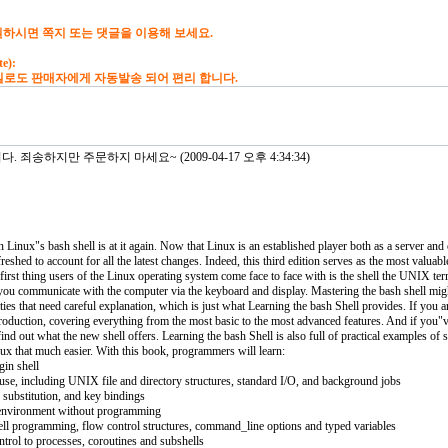
하시면 쪽지 또는 댓글을 이용해 보세요.
te):
 판매자에게 자동발송 되어 편리 합니다.
 죄송하지만 주문하지 마세요~ (2009-04-17 오후 4:34:34)
 Linux"s bash shell is at it again. Now that Linux is an established player both as a server an
eshed to account for all the latest changes. Indeed, this third edition serves as the most valuabl
st thing users of the Linux operating system come face to face with is the shell the UNIX term 
 you communicate with the computer via the keyboard and display. Mastering the bash shell might
ties that need careful explanation, which is just what Learning the bash Shell provides. If you 
roduction, covering everything from the most basic to the most advanced features. And if you"ve
o find out what the new shell offers. Learning the bash Shell is also full of practical examples 
ux that much easier. With this book, programmers will learn:
gin shell
l use, including UNIX file and directory structures, standard I/O, and background jobs
 substitution, and key bindings
 environment without programming
hell programming, flow control structures, command_line options and typed variables
trol to processes, coroutines and subshells