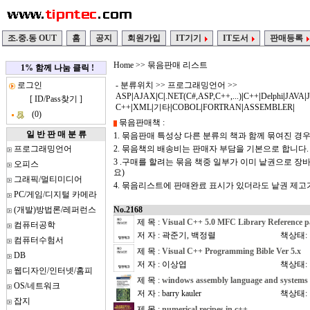
조.중.동 OUT
홈
공지
회원가입
IT기기
IT도서
판매등록
Home
>> 묶음판매 리스트
1% 함께 나눔 클릭 !
로그인
- 분류위치 >>
프로그래밍언어
>>
ASP
|
AJAX
|
C
|
.NET(C#,ASP,C++,...)
|
C++
|
Delphi
|
JAVA
|
[
ID/Pass찾기
]
C++
|
XML
|
기타
|
COBOL
|
FORTRAN
|
ASSEMBLER
|
(0)
묶음판매책 :
일 반 판 매 분 류
1. 묶음판매 특성상 다른 분류의 책과 함께 묶여진 경
프로그래밍언어
2. 묶음책의 배송비는 판매자 부담을 기본으로 합니다.
3 .구매를 할려는 묶음 책중 일부가 이미 낱권으로 
오피스
요)
그래픽/멀티미디어
4. 묶음리스트에 판매완료 표시가 있더라도 낱권 제
PC/게임/디지털 카메라
(개발)방법론/레퍼런스
No.2168
제 목 :
Visual C++ 5.0 MFC Library Reference pa
컴퓨터공학
저 자 : 곽준기, 백정렬
책상태:
컴퓨터수험서
제 목 :
Visual C++ Programming Bible Ver 5.x
DB
저 자 : 이상엽
책상태:
웹디자인/인터넷/홈피
제 목 :
windows assembly language and system
OS/네트워크
저 자 : barry kauler
책상태:
잡지
제 목 :
numerical recipes in c++