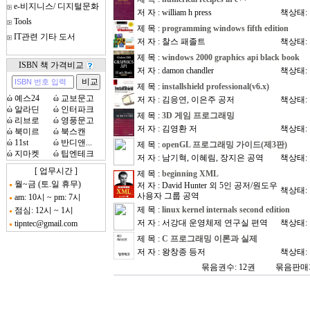
e-비지니스/ 디지털문화
저 자 : william h press
책상태:
Tools
제 목 :
programming windows fifth edition
IT관련 기타 도서
저 자 : 찰스 패졸트
책상태:
제 목 :
windows 2000 graphics api black book
ISBN 책 가격비교
저 자 : damon chandler
책상태:
제 목 :
installshield professional(v6.x)
ώ
예스24
ώ
교보문고
저 자 : 김응연, 이은주 공저
책상태:
ώ
알라딘
ώ
인터파크
제 목 :
3D 게임 프로그래밍
ώ
리브로
ώ
영풍문고
저 자 : 김영환 저
책상태:
ώ
북미르
ώ
북스캔
ώ
11st
ώ
반디앤...
제 목 :
openGL 프로그래밍 가이드(제3판)
ώ
지마켓
ώ
팁엔테크
저 자 : 남기혁, 이혜림, 장지은 공역
책상태:
[ 업무시간 ]
제 목 :
beginning XML
월~금 (토.일 휴무)
저 자 : David Hunter 외 5인 공저/원도우
책상태:
사용자 그룹 공역
am: 10시 ~ pm: 7시
제 목 :
linux kernel internals second edition
점심: 12시 ~ 1시
저 자 : 서강대 운영체제 연구실 편역
책상태:
tipntec@gmail.com
제 목 :
C 프로그래밍 이론과 실제
저 자 : 왕창종 등저
책상태:
묶음권수: 12권
묶음판매가