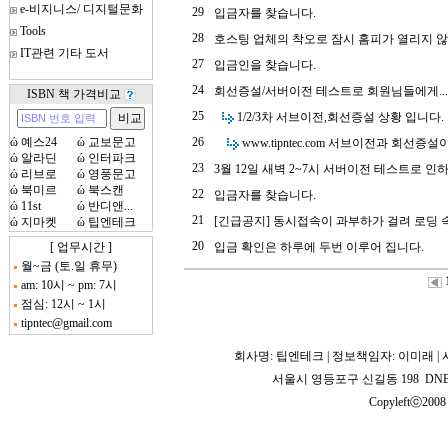
e-비지니스/ 디지털문화
29
입금자를 찾습니다.
Tools
28
호스팅 업체의 착오로 잠시 홈피가 열리지 않았
IT관련 기타 도서
27
입금인을 찾습니다.
24
회선증설/서버이전 테스트로 회원님들에게....
ISBN 책 가격비교
25
1/2/3차 서브이전,회선증설 상황 입니다.
ώ
예스24
ώ
교보문고
26
www.tipntec.com 서브이전과 회선증설이.
ώ
알라딘
ώ
인터파크
23
3월 12일 새벽 2~7시 서버이전 테스트로 인하.
ώ
리브로
ώ
영풍문고
ώ
북미르
ώ
북스캔
22
입금자를 찾습니다.
ώ
11st
ώ
반디앤...
21
[긴급공지] 동시접속이 과부하가 걸려 로딩 속
ώ
지마켓
ώ
팁엔테크
20
[ 업무시간 ]
입금 확인은 하루에 두번 이루어 집니다.
월~금 (토.일 휴무)
am: 10시 ~ pm: 7시
점심: 12시 ~ 1시
tipntec@gmail.com
회사명: 팁엔테크 | 정보책임자: 이미래 | 사업
서울시 영등포구 신길동 198 DNB 2
Copyleftⓒ2008 T