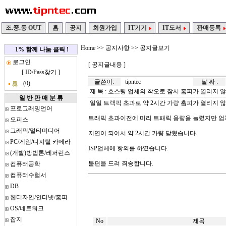
조.중.동 OUT
홈
공지
회원가입
IT기기
IT도서
판매등록
Home
>>
공지사항
>> 공지글보기
1% 함께 나눔 클릭 !
로그인
[ 공지글내용 ]
[
ID/Pass찾기
]
글쓴이:
tipntec
날 짜 :
(0)
제 목 : 호스팅 업체의 착오로 잠시 홈피가 열리지 
일 반 판 매 분 류
일일 트랙픽 초과로 약 2시간 가량 홈피가 열리지 
프로그래밍언어
트래픽 초과이전에 미리 트패릭 용량을 늘렸지만 
오피스
그래픽/멀티미디어
지연이 되어서 약 2시간 가량 닫혔습니다.
PC/게임/디지털 카메라
ISP업체에 항의를 하였습니다.
(개발)방법론/레퍼런스
불편을 드려 죄송합니다.
컴퓨터공학
컴퓨터수험서
DB
웹디자인/인터넷/홈피
OS/네트워크
잡지
No
제목