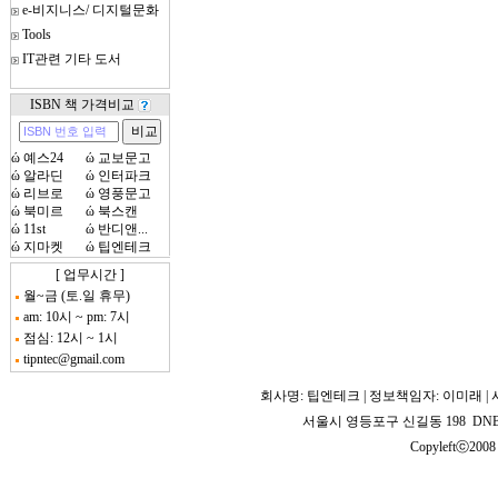
e-비지니스/ 디지털문화
Tools
IT관련 기타 도서
ISBN 책 가격비교
ώ
예스24
ώ
교보문고
ώ
알라딘
ώ
인터파크
ώ
리브로
ώ
영풍문고
ώ
북미르
ώ
북스캔
ώ
11st
ώ
반디앤...
ώ
지마켓
ώ
팁엔테크
[ 업무시간 ]
월~금 (토.일 휴무)
am: 10시 ~ pm: 7시
점심: 12시 ~ 1시
tipntec@gmail.com
회사명: 팁엔테크 | 정보책임자: 이미래 | 사업
서울시 영등포구 신길동 198 DNB 2
Copyleftⓒ2008 T