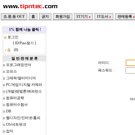
조.중.동 OUT
홈
공지
회원가입
IT기기
IT도서
판매등록
1% 함께 나눔 클릭 !
로그인
[
ID/Pass찾기
]
(0)
일 반 판 매 분 류
아이디 :
프로그래밍언어
패스워드 :
오피스
그래픽/멀티미디어
PC/게임/디지털 카메라
(개발)방법론/레퍼런스
컴퓨터공학
아
컴퓨터수험서
DB
웹디자인/인터넷/홈피
OS/네트워크
잡지