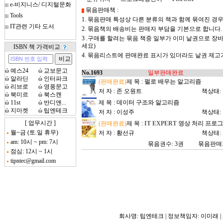
e-비지니스/ 디지털문화
묶음판매책 :
Tools
1. 묶음판매 특성상 다른 분류의 책과 함께 묶여진 경
IT관련 기타 도서
2. 묶음책의 배송비는 판매자 부담을 기본으로 합니다.
3 .구매를 할려는 묶음 책중 일부가 이미 낱권으로 
세요)
ISBN 책 가격비교
4. 묶음리스트에 판매완료 표시가 있더라도 낱권 제
ώ
예스24
ώ
교보문고
No.1693
일부판매완료
ώ
알라딘
ώ
인터파크
(판매완료)
제 목 :
펄로 배우는 알고리즘
ώ
리브로
ώ
영풍문고
저 자 : 존 오원트
책상태:
ώ
북미르
ώ
북스캔
ώ
11st
ώ
반디앤...
제 목 :
데이터 구조와 알고리즘
ώ
지마켓
ώ
팁엔테크
저 자 : 이성주
책상태:
[ 업무시간 ]
(판매완료)
제 목 :
IT EXPERT 영상 처리 프로그래밍
월~금 (토.일 휴무)
저 자 : 황선규
책상태:
am: 10시 ~ pm: 7시
묶음권수: 3권
묶음판매가
점심: 12시 ~ 1시
tipntec@gmail.com
회사명: 팁엔테크 | 정보책임자: 이미래 | 사