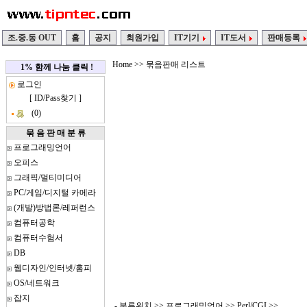
조.중.동 OUT
홈
공지
회원가입
IT기기
IT도서
판매등록
Home
>> 묶음판매 리스트
1% 함께 나눔 클릭 !
로그인
[
ID/Pass찾기
]
(0)
묶 음 판 매 분 류
프로그래밍언어
오피스
그래픽/멀티미디어
PC/게임/디지털 카메라
(개발)방법론/레퍼런스
컴퓨터공학
컴퓨터수험서
DB
웹디자인/인터넷/홈피
OS/네트워크
잡지
- 분류위치 >>
프로그래밍언어
>>
Perl/CGI
>>