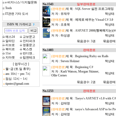
e-비지니스/ 디지털문화
No.1543
일부판매완료
Tools
(판매완료)
제 목 :
SQL Server 실전 프로그래밍
IT관련 기타 도서
저 자 : 유재우
책상태:
(판매완료)
제 목 :
예제로 배우는 Visual C# 3.0
ISBN 책 가격비교
저 자 : 조호묵
책상태:
(판매완료)
제 목 :
ASP.NET 2008(행복해지는
저 자 : 하성광
책상태:
ώ
예스24
ώ
교보문고
ώ
알라딘
ώ
인터파크
묶음권수: 3권
묶음판매가
ώ
리브로
ώ
영풍문고
ώ
북미르
ώ
북스캔
No.1403
판매완료
ώ
11st
ώ
반디앤...
(판매완료)
제 목 :
Beginning Ruby on Rails
ώ
지마켓
ώ
팁엔테크
저 자 : Steven Holzner
책상태:
[ 업무시간 ]
(판매완료)
제 목 :
Beginning C#
월~금 (토.일 휴무)
저 자 : Karli Watson, Morgan Skinner,
책상태:
am: 10시 ~ pm: 7시
Ollie Cornes
점심: 12시 ~ 1시
묶음권수: 2권
묶음판매가
tipntec@gmail.com
No.1253
판매완료
(판매완료)
제 목 :
Taeyo's ASP.NET v1.0 with C#
저 자 : 김태영
책상태:
(판매완료)
제 목 :
taeyo's Advanced ASP to be Pr
저 자 : 김태영
책상태: