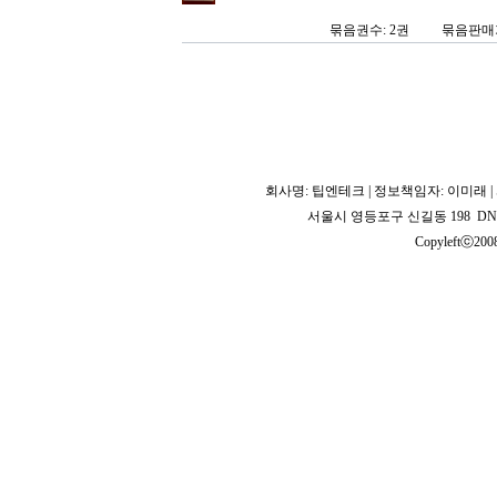
묶음권수: 2권
묶음판매가
회사명: 팁엔테크 | 정보책임자: 이미래 | 사
서울시 영등포구 신길동 198 DNB 
Copyleftⓒ2008 