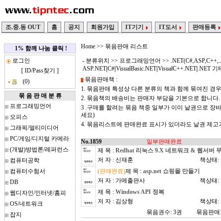
조.중.동 OUT
홈
공지
회원가입
IT기기
IT도서
판매등록
Home
>> 묶음판매 리스트
1% 함께 나눔 클릭 !
로그인
- 분류위치 >>
프로그래밍언어
>>
.NET(C#,ASP,C++,..
ASP.NET
|
C#
|
VisualBasic.NET
|
VisualC++.NET
|
.NET 기
[
ID/Pass찾기
]
묶음판매책 :
(0)
1. 묶음판매 특성상 다른 분류의 책과 함께 묶여진 경
묶 음 판 매 분 류
2. 묶음책의 배송비는 판매자 부담을 기본으로 합니다.
프로그래밍언어
3 .구매를 할려는 묶음 책중 일부가 이미 낱권으로 
세요)
오피스
4. 묶음리스트에 판매완료 표시가 있더라도 낱권 제
그래픽/멀티미디어
PC/게임/디지털 카메라
No.1859
일부판매완료
(개발)방법론/레퍼런스
제 목 :
Redhat 리눅스 9.X 네트워크 & 웹서버
저 자 : 신재훈
책상태:
컴퓨터공학
컴퓨터수험서
(판매완료)
제 목 :
asp.net 쇼핑몰 만들기
저 자 : 가메출판사
책상태:
DB
제 목 :
Windows API 정복
웹디자인/인터넷/홈피
저 자 : 김상형
책상태:
OS/네트워크
묶음권수: 3권
묶음판매가
잡지