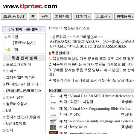
조.중.동 OUT
홈
공지
회원가입
IT기기
IT도서
판매등록
Home
>> 묶음판매 리스트
1% 함께 나눔 클릭 !
로그인
- 분류위치 >>
프로그래밍언어
>>
ASP
|
AJAX
|
C
|
.NET(C#,ASP,C++,...)
|
C++
|
Delphi
|
JAVA
|
[
ID/Pass찾기
]
C++
|
XML
|
기타
|
COBOL
|
FORTRAN
|
ASSEMBLER
|
(0)
묶음판매책 :
묶 음 판 매 분 류
1. 묶음판매 특성상 다른 분류의 책과 함께 묶여진 경
프로그래밍언어
2. 묶음책의 배송비는 판매자 부담을 기본으로 합니다.
3 .구매를 할려는 묶음 책중 일부가 이미 낱권으로 
오피스
요)
그래픽/멀티미디어
4. 묶음리스트에 판매완료 표시가 있더라도 낱권 제
PC/게임/디지털 카메라
(개발)방법론/레퍼런스
No.2168
제 목 :
Visual C++ 5.0 MFC Library Reference pa
컴퓨터공학
저 자 : 곽준기, 백정렬
책상태:
컴퓨터수험서
제 목 :
Visual C++ Programming Bible Ver 5.x
DB
저 자 : 이상엽
책상태:
웹디자인/인터넷/홈피
제 목 :
windows assembly language and system
OS/네트워크
저 자 : barry kauler
책상태:
잡지
제 목 :
numerical recipes in c++