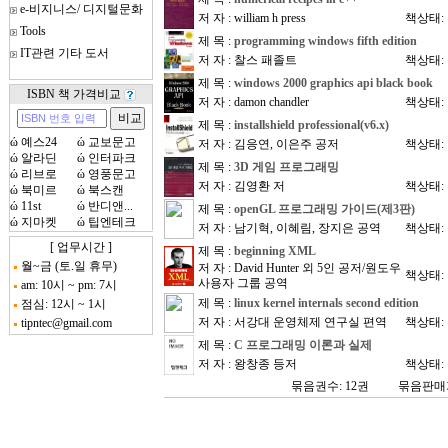
e-비지니스/ 디지털문화
저 자 : william h press
책상태:
Tools
제 목 :
programming windows fifth edition
IT관련 기타 도서
저 자 : 찰스 패졸트
책상태:
제 목 :
windows 2000 graphics api black book
ISBN 책 가격비교
저 자 : damon chandler
책상태:
제 목 :
installshield professional(v6.x)
ώ
예스24
ώ
교보문고
저 자 : 김응연, 이은주 공저
책상태:
ώ
알라딘
ώ
인터파크
제 목 :
3D 게임 프로그래밍
ώ
리브로
ώ
영풍문고
저 자 : 김영환 저
책상태:
ώ
북미르
ώ
북스캔
ώ
11st
ώ
반디앤...
제 목 :
openGL 프로그래밍 가이드(제3판)
ώ
지마켓
ώ
팁엔테크
저 자 : 남기혁, 이혜림, 장지은 공역
책상태:
[ 업무시간 ]
제 목 :
beginning XML
월~금 (토.일 휴무)
저 자 : David Hunter 외 5인 공저/원도우
책상태:
사용자 그룹 공역
am: 10시 ~ pm: 7시
제 목 :
linux kernel internals second edition
점심: 12시 ~ 1시
저 자 : 서강대 운영체제 연구실 편역
책상태:
tipntec@gmail.com
제 목 :
C 프로그래밍 이론과 실제
저 자 : 왕창종 등저
책상태:
묶음권수: 12권
묶음판매가