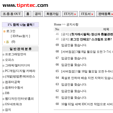
조.중.동 OUT
홈
공지
회원가입
IT기기
IT도서
판매등록
Home
>> 공지사항
1% 함께 나눔 클릭 !
No
제목
로그인
46
[공지]
(첫거래시필독) 정산과 환불관련 
[
ID/Pass찾기
]
40
[공지]
로그인 안돼요? 스크립트 오류?
(0)
69
입금인을 찾습니다.
일 반 판 매 분 류
68
[서버점검] 3월 8일 월요일 오전 5~7시 사
프로그래밍언어
67
입금인을 찾습니다.
오피스
66
입금인을 찾습니다.
그래픽/멀티미디어
PC/게임/디지털 카메라
65
[서버점검] 1월 18일 월요일 오전 6~8
(개발)방법론/레퍼런스
64
폭설로 인하여 배송 지연 지역이 있습니
컴퓨터공학
63
입금인을 찾습니다.
컴퓨터수험서
62
입금인을 찾습니다.
DB
61
입금인을 찾습니다.
웹디자인/인터넷/홈피
60
OS/네트워크
10월 02일 새벽 IDC이전 작업으로 서비
잡지