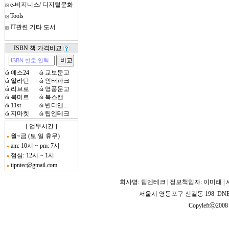
e-비지니스/ 디지털문화
Tools
IT관련 기타 도서
ISBN 책 가격비교
ώ
예스24
ώ
교보문고
ώ
알라딘
ώ
인터파크
ώ
리브로
ώ
영풍문고
ώ
북미르
ώ
북스캔
ώ
11st
ώ
반디앤...
ώ
지마켓
ώ
팁엔테크
[ 업무시간 ]
월~금 (토.일 휴무)
am: 10시 ~ pm: 7시
점심: 12시 ~ 1시
tipntec@gmail.com
회사명: 팁엔테크 | 정보책임자: 이미래 | 사업
서울시 영등포구 신길동 198 DNB 2
Copyleftⓒ2008 T